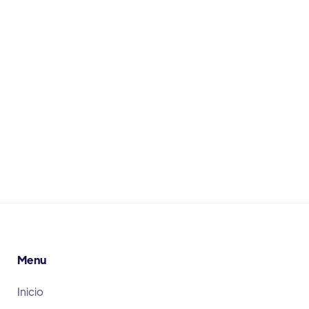
Caries en dientes de leche
Qué ocurre si no tratamos los dientes de
leche
Leer Más
June 30, 2026
Menu
Inicio